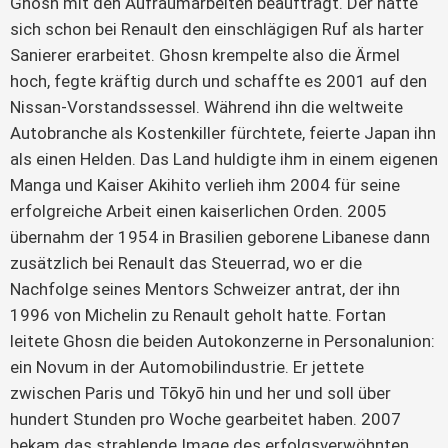
Ghosn mit den Aufräumarbeiten beauftragt. Der hatte
sich schon bei Renault den einschlägigen Ruf als harter
Sanierer erarbeitet. Ghosn krempelte also die Ärmel
hoch, fegte kräftig durch und schaffte es 2001 auf den
Nissan-Vorstandssessel. Während ihn die weltweite
Autobranche als Kostenkiller fürchtete, feierte Japan ihn
als einen Helden. Das Land huldigte ihm in einem eigenen
Manga und Kaiser Akihito verlieh ihm 2004 für seine
erfolgreiche Arbeit einen kaiserlichen Orden. 2005
übernahm der 1954 in Brasilien geborene Libanese dann
zusätzlich bei Renault das Steuerrad, wo er die
Nachfolge seines Mentors Schweizer antrat, der ihn
1996 von Michelin zu Renault geholt hatte. Fortan
leitete Ghosn die beiden Autokonzerne in Personalunion:
ein Novum in der Automobilindustrie. Er jettete
zwischen Paris und Tōkyō hin und her und soll über
hundert Stunden pro Woche gearbeitet haben. 2007
bekam das strahlende Image des erfolgsverwöhnten