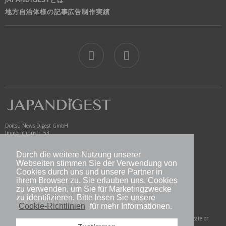
地方自治体様の記事広告制作実績
jd
Doitsu News Digest GmbH
Immermannstr. 53
40210 Düsseldorf
Germany
Durch die weitere Nutzung unserer
Webseiten stimmen Sie der Verwendung von
www.newsdigest.de
info@japandigest.de
Cookies durch uns und unsere Partner in
ihrem Browser zu. Sie erlauben uns, Cookies
zu verwenden, um Sie für Marketingzwecke
nd logo
zu identifizieren. Bitte lesen Sie unsere
Cookie-Richtlinien
für mehr Informationen.
Copyright © 2026 Doitsu News Digest GmbH. All Rights Reserved. Do not duplicate or
redistribute in any form.