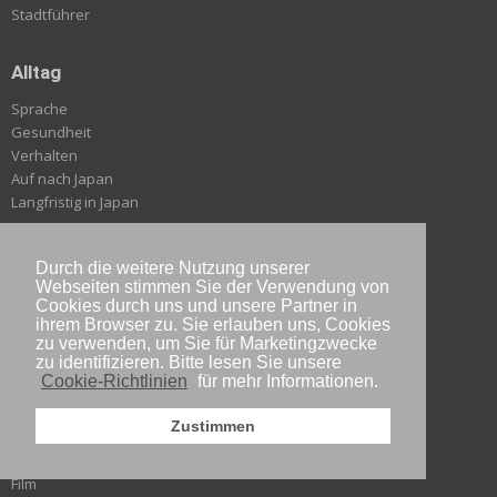
Stadtführer
Alltag
Sprache
Gesundheit
Verhalten
Auf nach Japan
Langfristig in Japan
Kultur-Erbe
Durch die weitere Nutzung unserer
Webseiten stimmen Sie der Verwendung von
Geschichte
Cookies durch uns und unsere Partner in
Bräuche
ihrem Browser zu. Sie erlauben uns, Cookies
Religion & Übernatürliches
zu verwenden, um Sie für Marketingzwecke
zu identifizieren. Bitte lesen Sie unsere
Cookie-Richtlinien
für mehr Informationen.
Moderne Kultur
Zustimmen
Popkultur
Literatur
Film