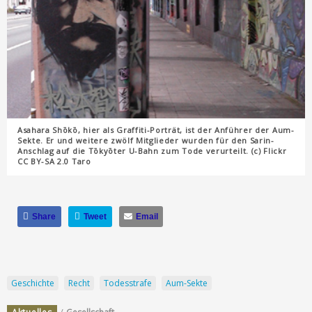
Asahara Shōkō, hier als Graffiti-Porträt, ist der Anführer der Aum-
Sekte. Er und weitere zwölf Mitglieder wurden für den Sarin-
Anschlag auf die Tōkyōter U-Bahn zum Tode verurteilt. (c) Flickr
CC BY-SA 2.0 Taro
Share
Tweet
Email
Geschichte
Recht
Todesstrafe
Aum-Sekte
/