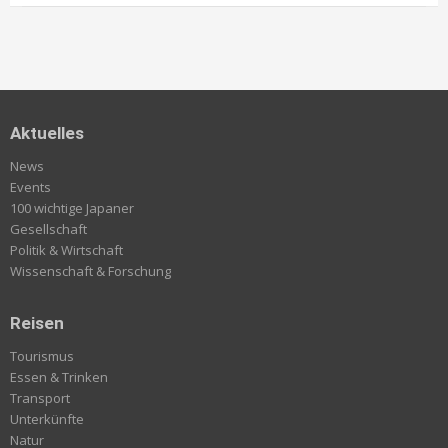
Aktuelles
News
Events
100 wichtige Japaner
Gesellschaft
Politik & Wirtschaft
Wissenschaft & Forschung
Reisen
Tourismus
Essen & Trinken
Transport
Unterkünfte
Natur