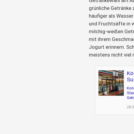
Getränkewahl am Au
grünliche Getränke
häufiger als Wasser
und Fruchtsäfte in 
milchig-weißen Getr
mit ihrem Geschmack
Jogurt erinnern. Sch
meistens nicht viel
Ko
Su
Kon
Stad
Getr
28.