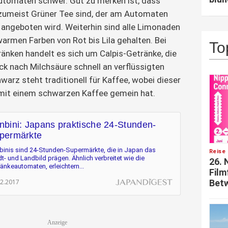
tomaten schwer. Gut zu merken ist, dass
 zumeist Grüner Tee sind, der am Automaten
 angeboten wird. Weiterhin sind alle Limonaden
warmen Farben von Rot bis Lila gehalten. Bei
To
änken handelt es sich um Calpis-Getränke, die
 nach Milchsäure schnell an verflüssigten
warz steht traditionell für Kaffee, wobei dieser
 mit einem schwarzen Kaffee gemein hat.
nbini: Japans praktische 24-Stunden-
permärkte
binis sind 24-Stunden-Supermärkte, die in Japan das
Reise 
t- und Landbild prägen. Ähnlich verbreitet wie die
26. 
änkeautomaten, erleichtern...
Film
Betw
02.2017