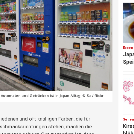
Essen
Japa
Spei
 Automaten und Getränken ist in Japan Alltag. © Su / flickr
iedenen und oft knalligen Farben, die für
Sehen
Kirs
eschmacksrichtungen stehen, machen die
blüh