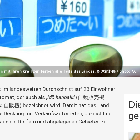
n mit ihren knalligen Farben alle Teile des Landes. © 木靴野郎 / photo AC
im landesweiten Durchschnitt auf 23 Einwohner 
tomat, der auch als 
jidō hanbaiki
 (自動販売機 
Di
i 
自販機) bezeichnet wird. Damit hat das Land 
e Deckung mit Verkaufsautomaten, die nicht nur 
ge
 auch in Dörfern und abgelegenen Gebieten zu 