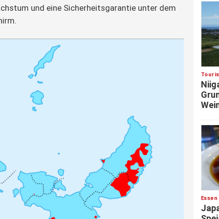
achstum und eine Sicherheitsgarantie unter dem
hirm.
Touri
Niig
Grun
Wein
Essen
Japa
Spei