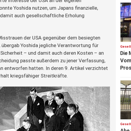
erte Interesse der USA an der eigenen 
nnte Yoshida nutzen, um Japans finanzielle, 
 damit auch gesellschaftliche Erholung 
isstrauen der USA gegenüber dem besiegten 
, übergab Yoshida jegliche Verantwortung für 
Gesel
Die 
 Sicherheit – und damit auch deren Kosten – an 
Vom 
cheidung passte außerdem zu jener Verfassung, 
Pros
n entworfen hatten. In deren 9. Artikel verzichtet 
alt kriegsfähiger Streitkräfte.
Gesel
Abe 