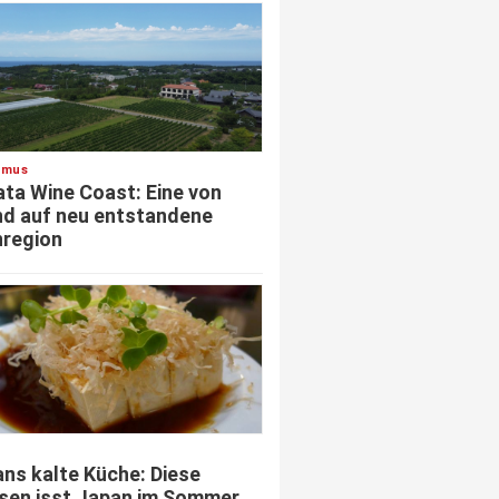
smus
ata Wine Coast: Eine von
d auf neu entstandene
region
ns kalte Küche: Diese
sen isst Japan im Sommer