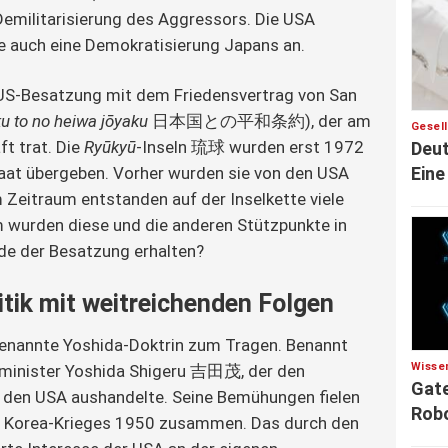
emilitarisierung des Aggressors. Die USA 
ge auch eine Demokratisierung Japans an.
e US-Besatzung mit dem Friedensvertrag von San 
u to no heiwa jōyaku 
日本国との平和条約), der am 
Gesel
ft trat. Die 
Ryūkyū
-Inseln 琉球 wurden erst 1972 
Deut
Eine
aat übergeben. Vorher wurden sie von den USA 
m Zeitraum entstanden auf der Inselkette viele 
 wurden diese und die anderen Stützpunkte in 
de der Besatzung erhalten?
tik mit weitreichenden Folgen
enannte Yoshida-Doktrin zum Tragen. Benannt 
Wisse
rminister Yoshida Shigeru 吉田茂, der den 
Gate
 den USA aushandelte. Seine Bemühungen fielen 
Robo
 Korea-Krieges 1950 zusammen. Das durch den 