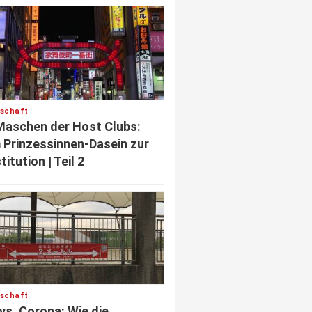
lschaft
Maschen der Host Clubs:
Prinzessinnen-Dasein zur
titution | Teil 2
lschaft
vs. Corona: Wie die