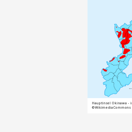
Hauptinsel Okinawa - i
©WikimediaCommons