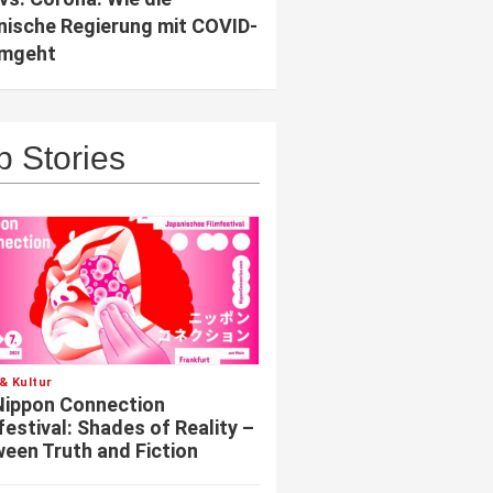
nische Regierung mit COVID-
umgeht
p Stories
& Kultur
Nippon Connection
festival: Shades of Reality –
een Truth and Fiction