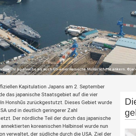
m sowohl japanische als auch US-amerikanische Militärschiffe ankern. ©Jar
ffiziellen Kapitulation Japans am 2. September 
e das japanische Staatsgebiet auf die vier 
Di
ln Honshūs zurückgestutzt. Dieses Gebiet wurde 
SA und in deutlich geringerer Zahl 
ge
tzt. Der nördliche Teil der durch das japanische 
 annektierten koreanischen Halbinsel wurde nun 
n verwaltet, der südliche durch die USA. Ziel der 