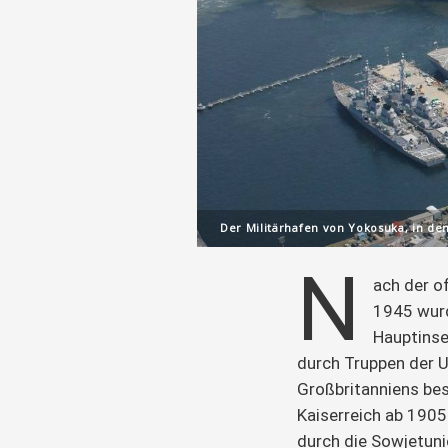
Der Militärhafen von Yokosuka, in de
N
ach der o
1945 wurd
Hauptinse
durch Truppen der U
Großbritanniens bese
Kaiserreich ab 1905
durch die Sowjetunio