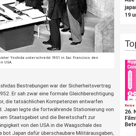
japa
19 
To
ster Yoshida unterschreibt 1951 in Sac Francisco den
en USA.
shidas Bestrebungen war der Sicherheitsvertrag
952. Er sah zwar eine formale Gleichberechtigung
or, die tatsächlichen Kompetenzen entwarfen
Reise 
ld. Japan legte die fortwährende Stationierung von
26. 
em Staatsgebiet und die Bereitschaft zur
Film
Betw
ängigkeit von den USA in die Waagschale des
a bot Japan dafür überschaubare Militärausgaben,