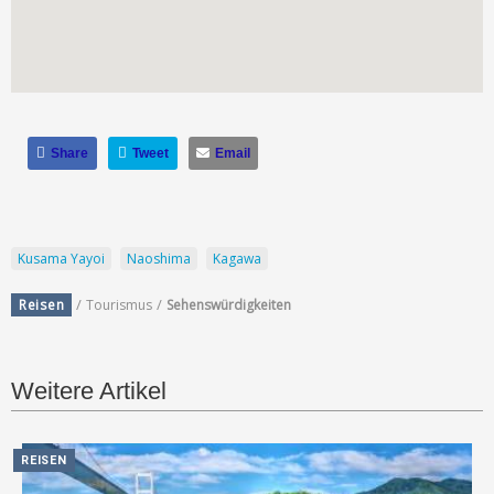
Share
Tweet
Email
Kusama Yayoi
Naoshima
Kagawa
/
/
Reisen
Tourismus
Sehenswürdigkeiten
Weitere Artikel
REISEN