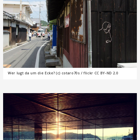
Wer lugt da um die Ecke? (c) cotaro70s / flickr CC BY-ND 2.0