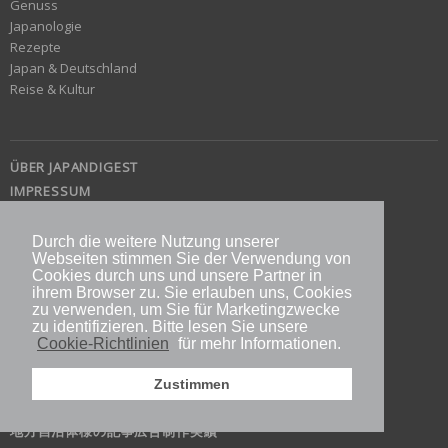
Genuss
Japanologie
Rezepte
Japan & Deutschland
Reise & Kultur
ÜBER JAPANDIGEST
IMPRESSUM
KONTAKT
E-BOOK
Durch die weitere Nutzung unserer
Webseiten stimmen Sie der Verwendung von
SHOP
Cookies durch uns und unsere Partner in
ÜBER DIE AUTOREN
ihrem Browser zu. Sie erlauben uns, Cookies
zu verwenden, um Sie für Marketingzwecke
AUTOR WERDEN
zu identifizieren. Bitte lesen Sie unsere
FÜR WERBEPARTNER / 広告出稿をご検討の方へ
Cookie-Richtlinien
für mehr Informationen.
PRIVACY POLICY
KOMMENTARREGELN
Zustimmen
JAPANDIGESTとは
地方自治体様の記事広告制作実績