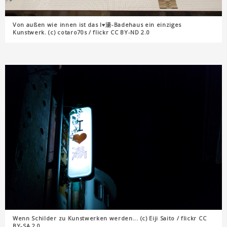
Von außen wie innen ist das I♥湯-Badehaus ein einziges
Kunstwerk. (c) cotaro70s / flickr CC BY-ND 2.0
Wenn Schilder zu Kunstwerken werden... (c) Eiji Saito / flickr CC
BY-SA 2.0