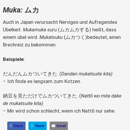
Muka:
ムカ
Auch in Japan verursacht Nerviges und Aufregendes
Übelkeit.
Mukamuka suru
(ムカムカする) heißt, dass
einem übel wird.
Mukatsuku
(ムカつく)bedeutet, einen
Brechreiz zu bekommen.
Beispiele
:
だんだんムカついてきた.
(Dandan mukatsuite kita)
– Ich finde es langsam zum Kotzen.
納豆を見ただけでムカついてきた. (
Natt
ō wo mita dake
de mukatsuite kita)
– Mir wird schon schlecht, wenn ich Nattō nur sehe.
Share
Tweet
Email