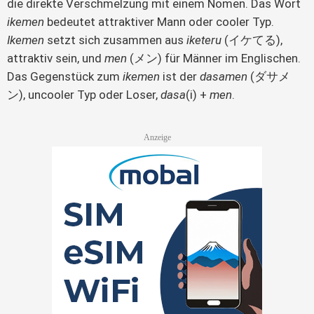
die direkte Verschmelzung mit einem Nomen. Das Wort 
ikemen
 bedeutet attraktiver Mann oder cooler Typ. 
Ikemen
 setzt sich zusammen aus 
iketeru
 (イケてる), 
attraktiv sein, und 
men
 (メン) für Männer im Englischen. 
Das Gegenstück zum 
ikemen
 ist der 
dasamen
 (ダサメ
ン), uncooler Typ oder Loser, 
dasa
(i) + 
men
.