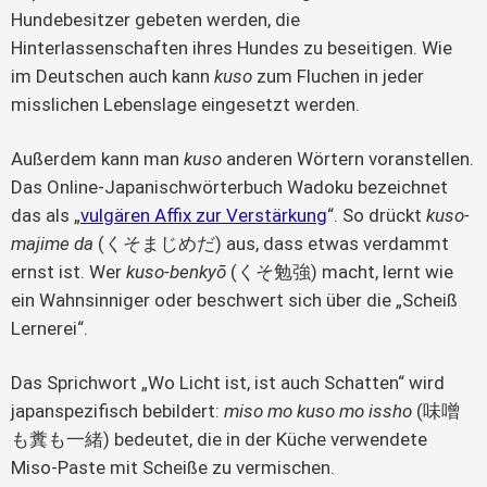
Hundebesitzer gebeten werden, die
Hinterlassenschaften ihres Hundes zu beseitigen. Wie
im Deutschen auch kann
kuso
zum Fluchen in jeder
misslichen Lebenslage eingesetzt werden.
Außerdem kann man
kuso
anderen Wörtern voranstellen.
Das Online-Japanischwörterbuch Wadoku bezeichnet
das als „
vulgären Affix zur Verstärkung
“. So drückt
kuso-
majime da
(くそまじめだ) aus, dass etwas verdammt
ernst ist. Wer
kuso-benkyō
(くそ勉強) macht, lernt wie
ein Wahnsinniger oder beschwert sich über die „Scheiß
Lernerei“.
Das Sprichwort „Wo Licht ist, ist auch Schatten“ wird
japanspezifisch bebildert:
miso mo kuso mo issho
(味噌
も糞も一緒) bedeutet, die in der Küche verwendete
Miso-Paste mit Scheiße zu vermischen.