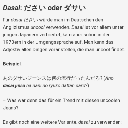
Dasai
: ださい oder ダサい
Für
 dasai
 ださい würde man im Deutschen den 
Anglizismus 
uncool
 verwenden.
 Dasai
 ist vor allem unter 
jungen Japanern verbreitet, kam aber schon in den 
1970ern in der Umgangssprache auf. Man kann das 
Adjektiv allen Dingen voranstellen, die man uncool findet.
Beispiel
:
あのダサいジーンスは何の流行だったんだろ? (
Ano 
dasai jīnsu
 ha nani no ryūkō dattan daro
?)
– Was war denn das für ein Trend mit diesen uncoolen 
Jeans?
Es gibt noch eine weitere Variante, 
dasai
 zu verwenden: 