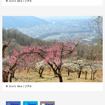
© Goro Abe / JTPA
© Goro Abe / JTPA
Share
Tweet
Email