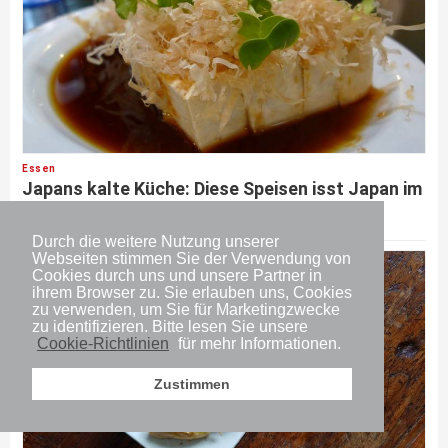
Essen
Japans kalte Küche: Diese Speisen isst Japan im
Sommer
Durch die weitere Nutzung unserer
Webseiten stimmen Sie der Verwendung von
Cookies durch uns und unsere Partner in
ihrem Browser zu. Sie erlauben uns, Cookies
zu verwenden, um Sie für Marketingzwecke
zu identifizieren. Bitte lesen Sie unsere
Cookie-Richtlinien
für mehr Informationen.
Zustimmen