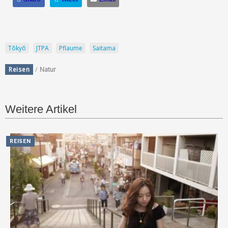
Tōkyō
JTPA
Pflaume
Saitama
/
Reisen
Natur
Weitere Artikel
REISEN