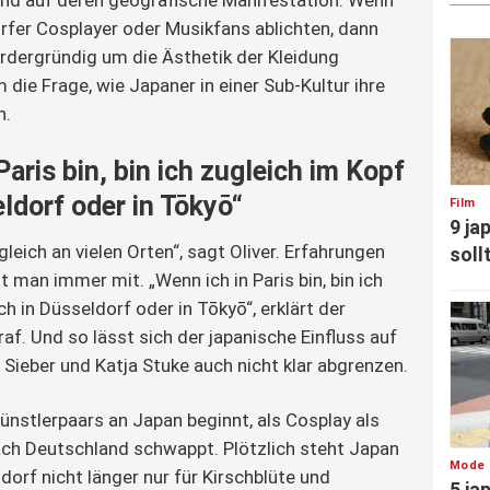
und auf deren geografische Manifestation. Wenn 
rfer Cosplayer oder Musikfans ablichten, dann 
ordergründig um die Ästhetik der Kleidung 
die Frage, wie Japaner in einer Sub-Kultur ihre 
n.
Paris bin, bin ich zugleich im Kopf
ldorf oder in Tōkyō“
Film
9 ja
leich an vielen Orten“, sagt Oliver. Erfahrungen
soll
 man immer mit. „Wenn ich in Paris bin, bin ich
h in Düsseldorf oder in Tōkyō“, erklärt der
af. Und so lässt sich der japanische Einfluss auf
r Sieber und Katja Stuke auch nicht klar abgrenzen.
ünstlerpaars an Japan beginnt, als Cosplay als
ch Deutschland schwappt. Plötzlich steht Japan
Mode
orf nicht länger nur für Kirschblüte und
5 ja