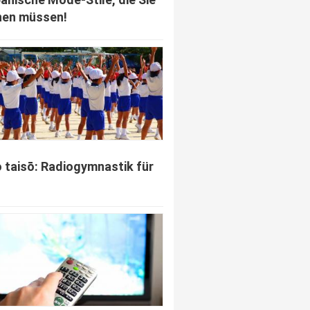
nen müssen!
o taisō: Radiogymnastik für