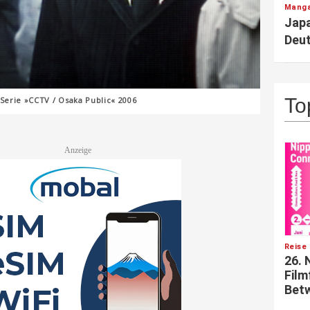
Manga
Japa
Deut
To
 Serie »CCTV / Osaka Public« 2006
Reise 
26. 
Film
Betw