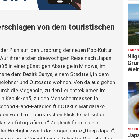
erschlagen von dem touristischen
er Plan auf, den Ursprung der neuen Pop-Kultur
Touri
Niig
 Auf ihrer ersten dreiwöchigen Reise nach Japan
Grun
005 in einer günstigen Absteige in Minowa, im
Wein
ahe dem Bezirk Sanya, einem Stadtteil, in dem
Tagelöhner und Outcasts wohnen. Von da aus gehen
durch die Megapole, zu den Leuchtreklamen im
 in Kabuki-chō, zu den Menschenmassen in
 Second-Hand-Paradies für Otakus Mandarake:
gen von dem touristischen Blick. Es ist schon
das zu fotografieren.“ Zugleich finden sie in
Essen
der Hochglanzwelt das sogenannte „Deep Japan“,
Japa
 geprägte Gesicht eines Tōkyōter Viertels, das