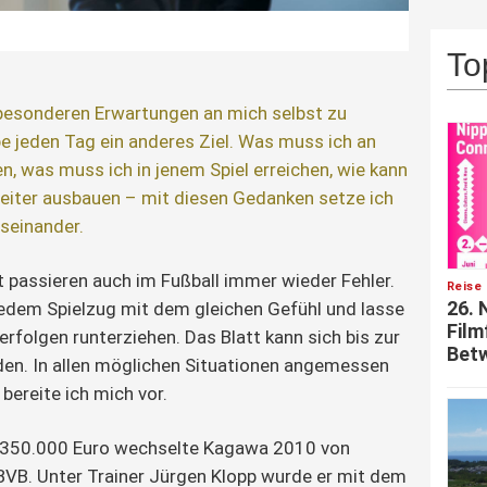
To
 besonderen Erwartungen an mich selbst zu
be jeden Tag ein anderes Ziel. Was muss ich an
n, was muss ich in jenem Spiel erreichen, wie kann
eiter ausbauen – mit diesen Gedanken setze ich
seinander.
rt passieren auch im Fußball immer wieder Fehler.
Reise 
26. 
edem Spielzug mit dem gleichen Gefühl und lasse
Film
rfolgen runterziehen. Das Blatt kann sich bis zur
Betw
den. In allen möglichen Situationen angemessen
 bereite ich mich vor.
n 350.000 Euro wechselte Kagawa 2010 von
VB. Unter Trainer Jürgen Klopp wurde er mit dem