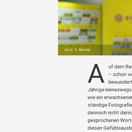
(c) C. Y. Kervin
A
uf dem Ras
– schon vi
bewundert.
Jährige keineswegs 
wie ein erwachsener
ständige Fotografi
dennoch nicht darin
gesprochenen Worte 
diesen Gefühlsausb