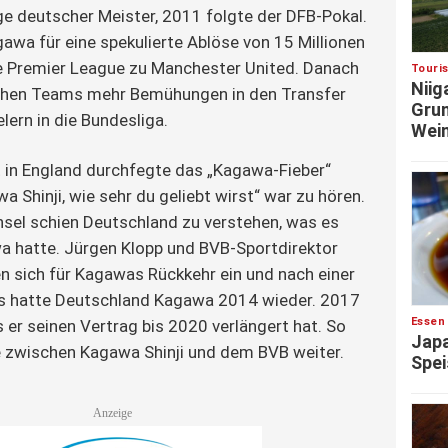
ge deutscher Meister, 2011 folgte der DFB-Pokal.
wa für eine spekulierte Ablöse von 15 Millionen
he Premier League zu Manchester United. Danach
Touri
Niig
chen Teams mehr Bemühungen in den Transfer
Grun
lern in die Bundesliga.
Wein
 in England durchfegte das „Kagawa-Fieber“
 Shinji, wie sehr du geliebt wirst“ war zu hören.
sel schien Deutschland zu verstehen, was es
a hatte. Jürgen Klopp und BVB-Sportdirektor
n sich für Kagawas Rückkehr ein und nach einer
s hatte Deutschland Kagawa 2014 wieder. 2017
Essen
 er seinen Vertrag bis 2020 verlängert hat. So
Japa
e zwischen Kagawa Shinji und dem BVB weiter.
Spei