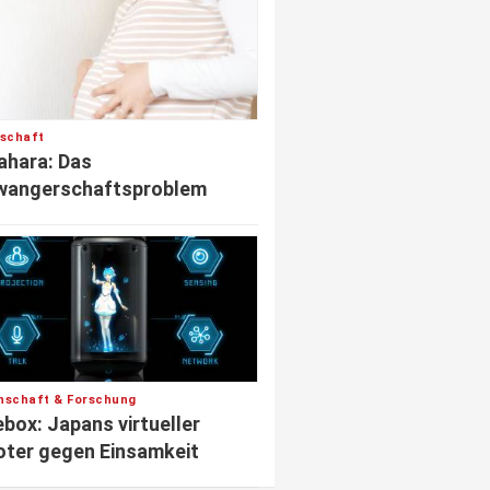
lschaft
hara: Das
wangerschaftsproblem
nschaft & Forschung
box: Japans virtueller
ter gegen Einsamkeit