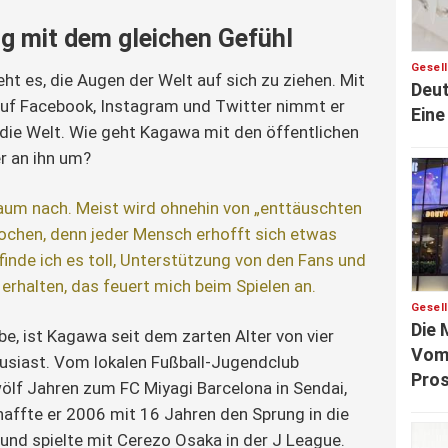
ug mit dem gleichen Gefühl
Gesel
ht es, die Augen der Welt auf sich zu ziehen. Mit 
Deut
auf Facebook, Instagram und Twitter nimmt er 
Eine
 die Welt. Wie geht Kagawa mit den öffentlichen 
r an ihn um?
aum nach. Meist wird ohnehin von „enttäuschten 
chen, denn jeder Mensch erhofft sich etwas 
inde ich es toll, Unterstützung von den Fans und 
erhalten, das feuert mich beim Spielen an.
Gesel
Die 
e, ist Kagawa seit dem zarten Alter von vier 
Vom 
usiast. Vom lokalen Fußball-Jugendclub 
Pros
ölf Jahren zum FC Miyagi Barcelona in Sendai, 
haffte er 2006 mit 16 Jahren den Sprung in die 
 und spielte mit Cerezo Osaka in der J League. 