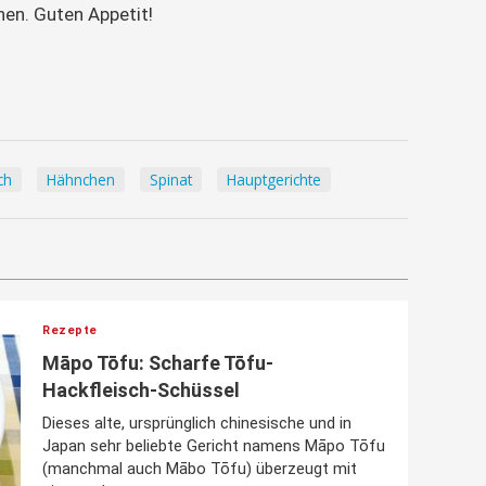
nen. Guten Appetit!
ch
Hähnchen
Spinat
Hauptgerichte
Rezepte
Māpo Tōfu: Scharfe Tōfu-
Hackfleisch-Schüssel
Dieses alte, ursprünglich chinesische und in
Japan sehr beliebte Gericht namens Māpo Tōfu
(manchmal auch Mābo Tōfu) überzeugt mit