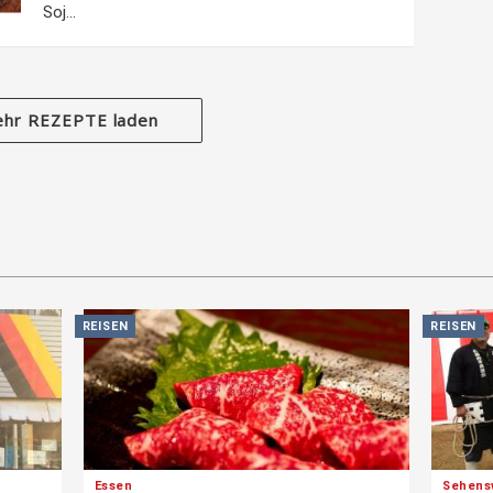
Soj...
hr REZEPTE laden
REISEN
REISEN
Essen
Sehens