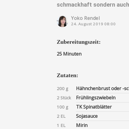
schmackhaft sondern auch s
Yoko Rendel
24. August 2019 08:00
Zubereitungszeit:
25 Minuten
Zutaten:
Hähnchenbrust oder -s
200 g
Frühlingszwiebeln
2 Stück
TK Spinatblätter
100 g
Sojasauce
2 EL
Mirin
1 EL