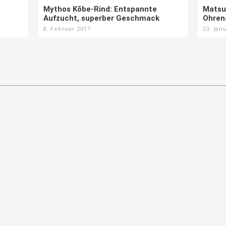
Mythos Kōbe-Rind: Entspannte
Matsu
Aufzucht, superber Geschmack
Ohren
8. Februar 2017
23. Jan