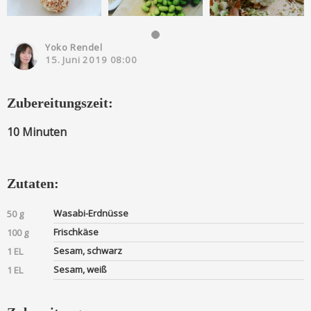
Yoko Rendel
15. Juni 2019 08:00
Zubereitungszeit:
10 Minuten
Zutaten:
Wasabi-Erdnüsse
50 g
Frischkäse
100 g
Sesam, schwarz
1 EL
Sesam, weiß
1 EL