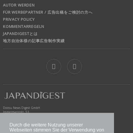
AUTOR WERDEN
FÜR WERBEPARTNER / 広告出稿をご検討の方へ
PRIVACY POLICY
KOMMENTARREGELN
JAPANDIGESTとは
地方自治体様の記事広告制作実績
jd
Doitsu News Digest GmbH
Immermannstr. 53
40210 Düsseldorf
Germany
Durch die weitere Nutzung unserer
www.newsdigest.de
Webseiten stimmen Sie der Verwendung von