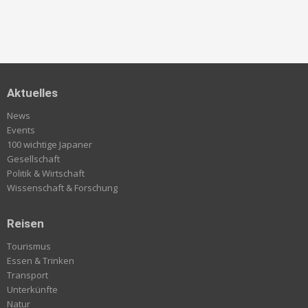
Aktuelles
News
Events
100 wichtige Japaner
Gesellschaft
Politik & Wirtschaft
Wissenschaft & Forschung
Reisen
Tourismus
Essen & Trinken
Transport
Unterkünfte
Natur