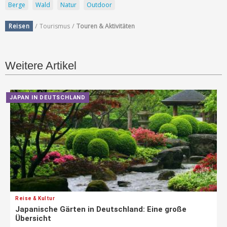
Berge
Wald
Natur
Outdoor
/
/
Reisen
Tourismus
Touren & Aktivitäten
Weitere Artikel
JAPAN IN DEUTSCHLAND
Reise & Kultur
Japanische Gärten in Deutschland: Eine große
Übersicht