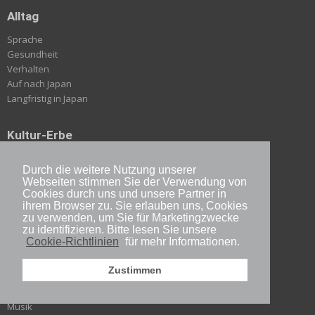
Alltag
Sprache
Gesundheit
Verhalten
Auf nach Japan
Langfristig in Japan
Kultur-Erbe
Geschichte
Durch die weitere Nutzung unserer
Bräuche
Webseiten stimmen Sie der Verwendung von
Religion & Übernatürliches
Cookies durch uns und unsere Partner in
ihrem Browser zu. Sie erlauben uns, Cookies
zu verwenden, um Sie für Marketingzwecke
Moderne Kultur
zu identifizieren. Bitte lesen Sie unsere
Cookie-Richtlinien
für mehr Informationen.
Popkultur
Literatur
Zustimmen
Film
Kunst
Musik