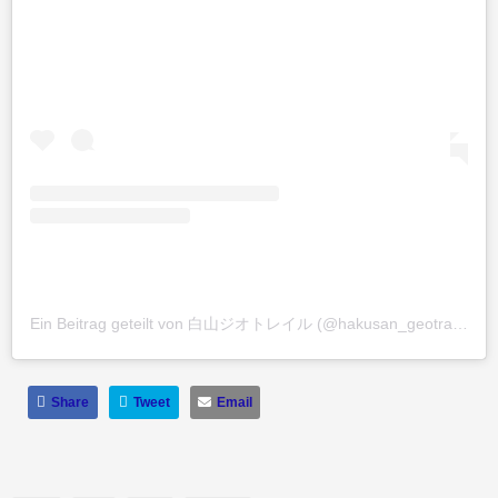
Ein Beitrag geteilt von 白山ジオトレイル (@hakusan_geotrail)
am
Share
Tweet
Email