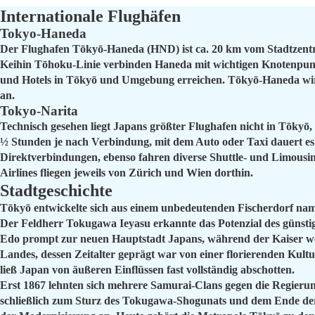
Internationale Flughäfen
Tokyo-Haneda
Der Flughafen Tōkyō-Haneda (HND) ist ca. 20 km vom Stadtzentru
Keihin Tōhoku-Linie verbinden Haneda mit wichtigen Knotenpun
und Hotels in Tōkyō und Umgebung erreichen. Tōkyō-Haneda wird
an.
Tokyo-Narita
Technisch gesehen liegt Japans größter Flughafen nicht in Tōky
½ Stunden je nach Verbindung, mit dem Auto oder Taxi dauert es 
Direktverbindungen, ebenso fahren diverse Shuttle- und Limousin
Airlines fliegen jeweils von Zürich und Wien dorthin.
Stadtgeschichte
Tōkyō entwickelte sich aus einem unbedeutenden Fischerdorf na
Der Feldherr Tokugawa Ieyasu erkannte das Potenzial des günsti
Edo prompt zur neuen Hauptstadt Japans, während der Kaiser wei
Landes, dessen Zeitalter geprägt war von einer florierenden Ku
ließ Japan von äußeren Einflüssen fast vollständig abschotten.
Erst 1867 lehnten sich mehrere Samurai-Clans gegen die Regierun
schließlich zum Sturz des Tokugawa-Shogunats und dem Ende der 