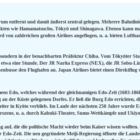
m entfernt und damit äußerst zentral gelegen. Mehrere Bahnlinie
kten wie Hamamatsucho, Tōkyō und Shinagawa. Ebenso kann man m
 von zahlreichen großen Airlines angeflogen, u. a. bieten Luft
ō, sondern in der benachbarten Präfektur Chiba. Vom Tōkyōter St
etwa eine Stunde. Der JR Narita Express (NEX), die JR Sobu-Linie
enbusse den Flughafen an. Japan Airlines bietet einen Direktflug
mens Edo, welches während der gleichnamigen Edo-Zeit (1603-186
g an der Küste gelegenen Dorfes. Er ließ die Burg Edo errichten
ter in Kyōto verblieb. Im Laufe der nächsten 250 Jahre wurde Ed
lturszene, u. a. durch Kabuki-Theater, Sumo-Wettkämpfe und Ukiy
g auf, die die politische Macht wieder beim Kaiser wissen wollte
Edo-Zeit. Die neu gegründete Meiji-Regierung öffnete die Lande