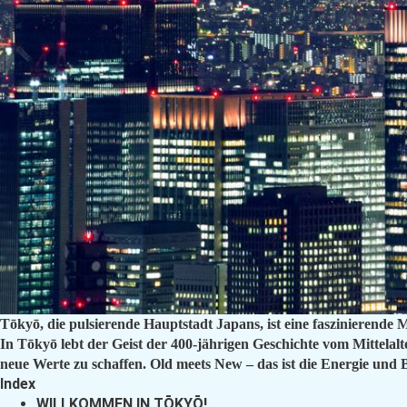
Tōkyō, die pulsierende Hauptstadt Japans, ist eine faszinierende 
In Tōkyō lebt der Geist der 400-jährigen Geschichte vom Mittelalte
neue Werte zu schaffen. Old meets New – das ist die Energie und
Index
WILLKOMMEN IN TŌKYŌ!