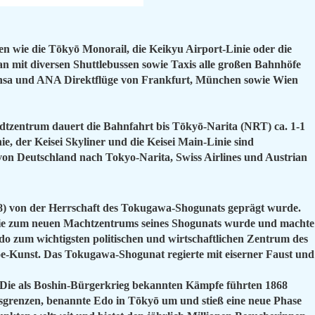
n wie die Tōkyō Monorail, die Keikyu Airport-Linie oder die
it diversen Shuttlebussen sowie Taxis alle großen Bahnhöfe
hansa und ANA Direktflüge von Frankfurt, München sowie Wien
adtzentrum dauert die Bahnfahrt bis Tōkyō-Narita (NRT) ca. 1-1
, der Keisei Skyliner und die Keisei Main-Linie sind
 von Deutschland nach Tokyo-Narita, Swiss Airlines und Austrian
8) von der Herrschaft des Tokugawa-Shogunats geprägt wurde.
, die zum neuen Machtzentrums seines Shogunats wurde und machte
o zum wichtigsten politischen und wirtschaftlichen Zentrum des
oe-Kunst. Das Tokugawa-Shogunat regierte mit eiserner Faust und
n. Die als Boshin-Bürgerkrieg bekannten Kämpfe führten 1868
sgrenzen, benannte Edo in Tōkyō um und stieß eine neue Phase