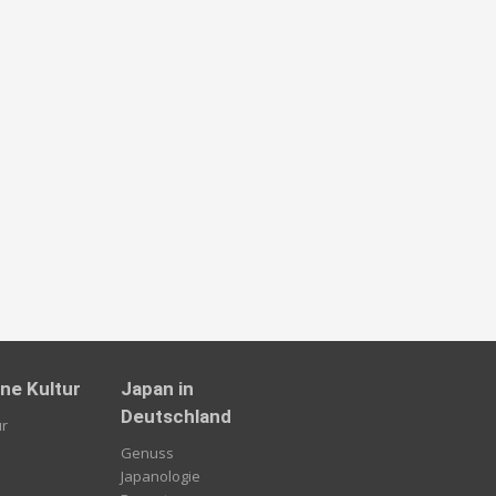
ne Kultur
Japan in
Deutschland
ur
Genuss
Japanologie