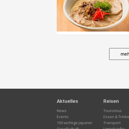
meh
Aktuelles
Reisen
News
Tourismus
Events
Essen & Trink
100 wichtige Japaner
Transport
Gesellschaft
Unterkünfte