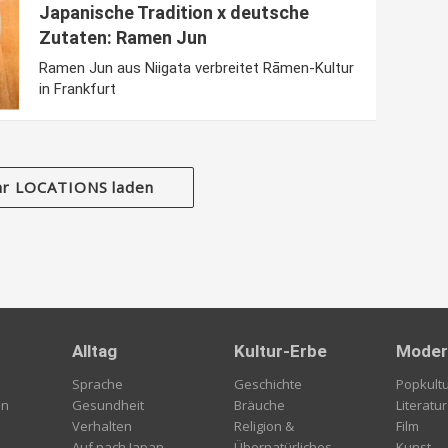
Japanische Tradition x deutsche
Zutaten: Ramen Jun
Ramen Jun aus Niigata verbreitet Rāmen-Kultur
in Frankfurt
r LOCATIONS laden
Alltag
Kultur-Erbe
Moder
Sprache
Geschichte
Popkult
en
Gesundheit
Bräuche
Literatur
Verhalten
Religion &
Film
Auf nach Japan
Übernatürliches
Kunst