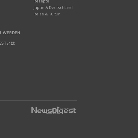
Rezepte
Japan & Deutschland
Reise & Kultur
R WERDEN
GESTとは
nd log