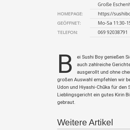
Große Eschenh
https://sushib
HOMEPAGE:
Mo-Sa 11:30-15
GEÖFFNET:
069 92038791
TELEFON:
B
ei Sushi Boy genießen Si
auch zahlreiche Gerich
ausgerollt und ohne ch
großen Auswahl empfehlen wir 
Udon und Hiyashi-Chūka für den 
Lieblingsgericht ein gutes Kirin B
gebraut.
Weitere Artikel