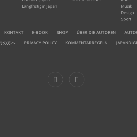
Langfristig in Japan
Musik
Design
Sport
KONTAKT
E-BOOK
SHOP
ÜBER DIE AUTOREN
AUTO
ご検討の方へ
PRIVACY POLICY
KOMMENTARREGELN
JAPANDI
jd logo