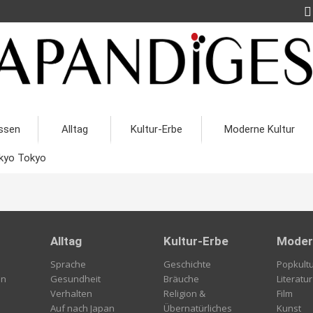
ssen
Alltag
Kultur-Erbe
Moderne Kultur
kyo Tokyo
Alltag
Kultur-Erbe
Moder
Sprache
Geschichte
Popkult
en
Gesundheit
Bräuche
Literatur
Verhalten
Religion &
Film
Auf nach Japan
Übernatürliches
Kunst