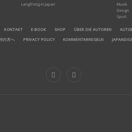
Langfristig in Japan
Musik
Design
Sport
KONTAKT
E-BOOK
SHOP
ÜBER DIE AUTOREN
AUTO
ご検討の方へ
PRIVACY POLICY
KOMMENTARREGELN
JAPANDI
jd logo