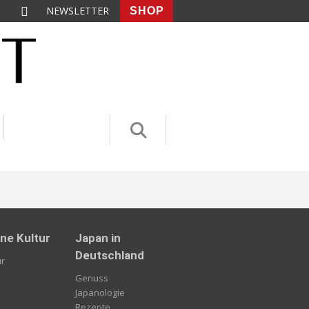
NEWSLETTER
SHOP
ne Kultur
Japan in
Deutschland
ur
Genuss
Japanologie
Rezepte