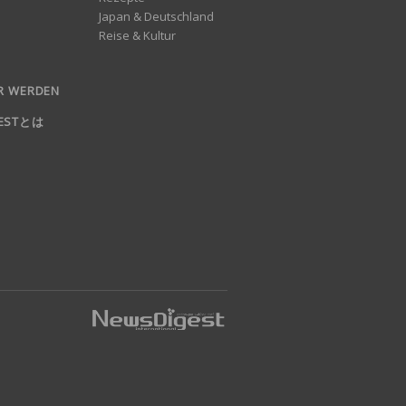
Japan & Deutschland
Reise & Kultur
R WERDEN
GESTとは
nd log