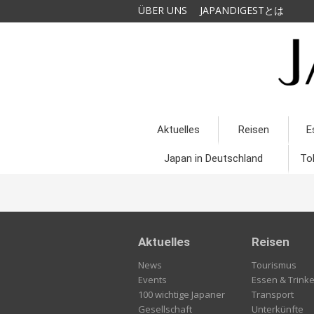
ÜBER UNS
JAPANDIGESTとは
Aktuelles
Reisen
E
Japan in Deutschland
To
Aktuelles
Reisen
News
Tourismus
Events
Essen & Trink
100 wichtige Japaner
Transport
Gesellschaft
Unterkünfte